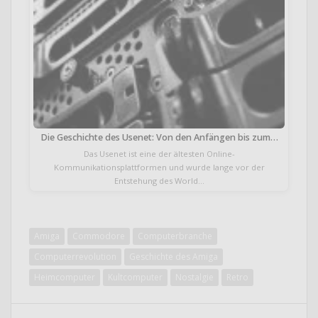
Die Geschichte des Usenet: Von den Anfängen bis zum…
Das Usenet ist eine der ältesten Online-
Kommunikationsplattformen und wurde lange vor der
Entstehung des World…
Amiga
Commodore
Computerbranche
Computerrevolution
Geschichte des Amiga
Heimcomputer
Kultcomputer
Nostalgie
Retro