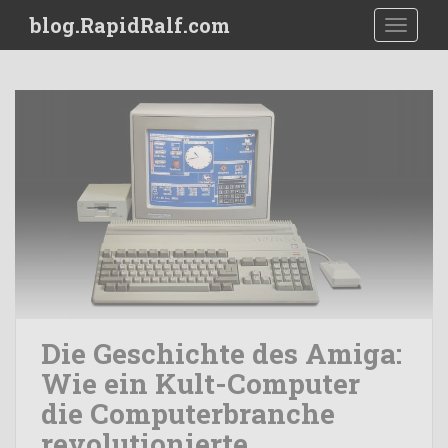
S
blog.RapidRalf.com
TOGGLE
k
i
p
t
o
m
a
i
n
c
o
n
t
e
Die Geschichte des Amiga:
n
Wie ein Kult-Computer
t
die Computerbranche
revolutionierte