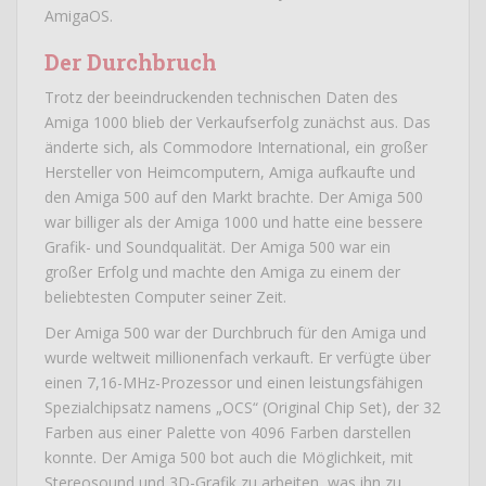
AmigaOS.
Der Durchbruch
Trotz der beeindruckenden technischen Daten des
Amiga 1000 blieb der Verkaufserfolg zunächst aus. Das
änderte sich, als Commodore International, ein großer
Hersteller von Heimcomputern, Amiga aufkaufte und
den Amiga 500 auf den Markt brachte. Der Amiga 500
war billiger als der Amiga 1000 und hatte eine bessere
Grafik- und Soundqualität. Der Amiga 500 war ein
großer Erfolg und machte den Amiga zu einem der
beliebtesten Computer seiner Zeit.
Der Amiga 500 war der Durchbruch für den Amiga und
wurde weltweit millionenfach verkauft. Er verfügte über
einen 7,16-MHz-Prozessor und einen leistungsfähigen
Spezialchipsatz namens „OCS“ (Original Chip Set), der 32
Farben aus einer Palette von 4096 Farben darstellen
konnte. Der Amiga 500 bot auch die Möglichkeit, mit
Stereosound und 3D-Grafik zu arbeiten, was ihn zu