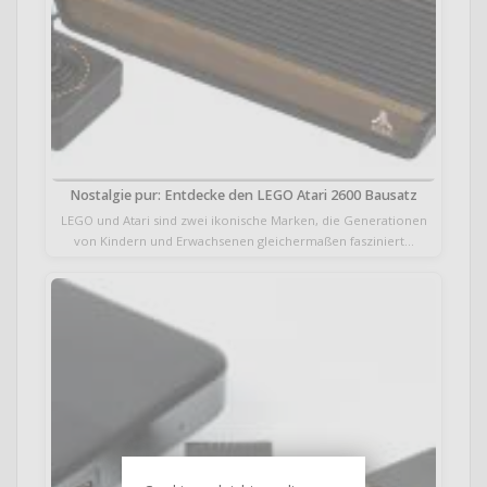
Nostalgie pur: Entdecke den LEGO Atari 2600 Bausatz
LEGO und Atari sind zwei ikonische Marken, die Generationen
von Kindern und Erwachsenen gleichermaßen fasziniert…