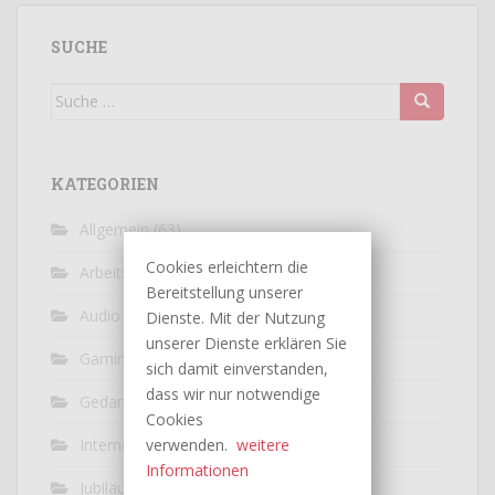
SUCHE
Suche
nach:
KATEGORIEN
Allgemein
(63)
Cookies erleichtern die
Arbeitswelt
(9)
Bereitstellung unserer
Audio / Video
(10)
Dienste. Mit der Nutzung
unserer Dienste erklären Sie
Gaming
(5)
sich damit einverstanden,
dass wir nur notwendige
Gedankenexperiment
(7)
Cookies
Internet
(33)
verwenden.
weitere
Informationen
Jubiläum
(7)