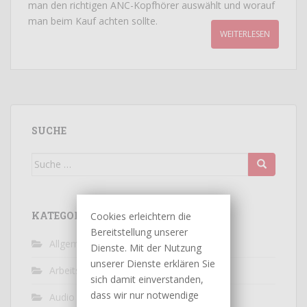
man den richtigen ANC-Kopfhörer auswählt und worauf
man beim Kauf achten sollte.
WEITERLESEN
SUCHE
Suche
nach:
KATEGORIEN
Cookies erleichtern die
Bereitstellung unserer
Allgemein
(63)
Dienste. Mit der Nutzung
unserer Dienste erklären Sie
Arbeitswelt
(9)
sich damit einverstanden,
dass wir nur notwendige
Audio / Video
(10)